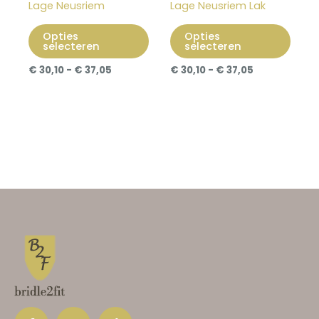
Lage Neusriem
Lage Neusriem Lak
gekozen
geko
worden
word
Opties
Opties
selecteren
selecteren
op
op
de
de
€
30,10
-
€
37,05
€
30,10
-
€
37,05
productpagina
prod
F
I
T
a
n
i