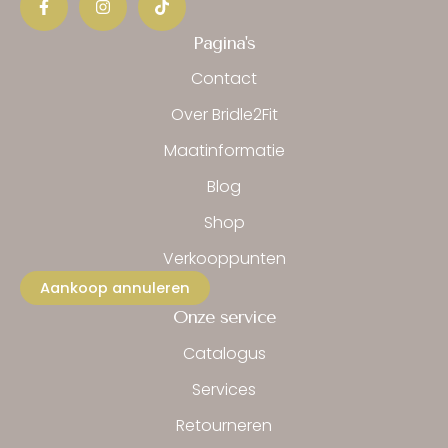
c
s
k
e
t
t
b
a
o
Pagina's
o
g
k
o
r
Contact
k
a
-
m
Over Bridle2Fit
f
Maatinformatie
Blog
Shop
Verkooppunten
Aankoop annuleren
Onze service
Catalogus
Services
Retourneren