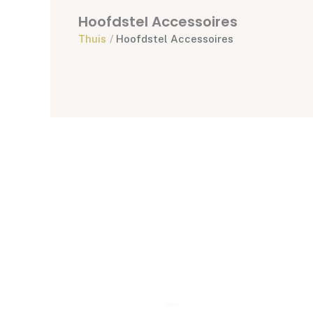
Hoofdstel Accessoires
Thuis
/
Hoofdstel Accessoires
Dit
product