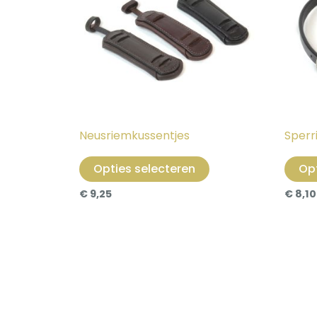
meerdere
variaties.
Deze
optie
kan
gekozen
worden
op
Neusriemkussentjes
Sper
de
Opties selecteren
Opt
productpagina
€
9,25
€
8,10