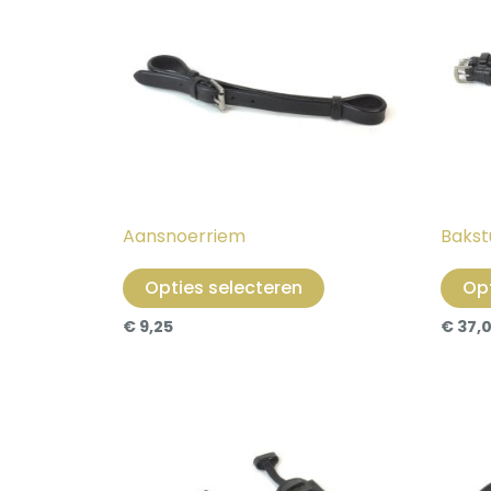
heeft
meerdere
variaties.
Deze
optie
kan
gekozen
worden
op
Aansnoerriem
Bakst
de
Opties selecteren
Opt
productpagina
€
9,25
€
37,
Dit
product
heeft