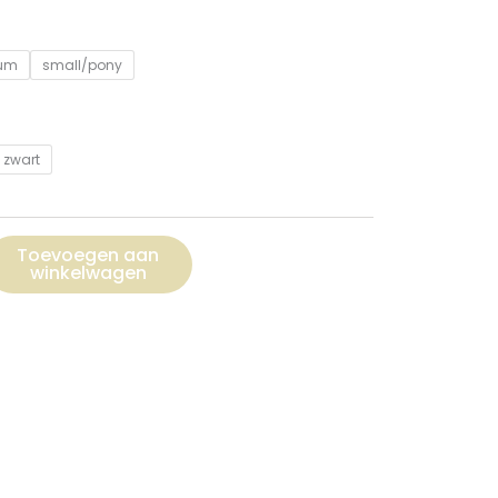
um
small/pony
zwart
Toevoegen aan
winkelwagen