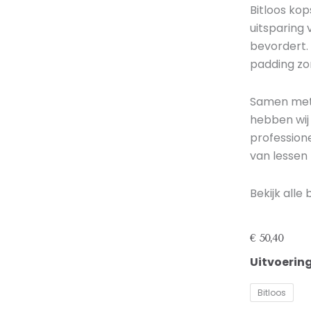
Bitloos ko
uitsparing 
bevordert.
padding zor
Samen met 
hebben wij 
professione
van lessen 
Bekijk alle
€
50,40
Bitloos
Uitvoerin
kopstuk
HP-
Bitloos
3
aantal