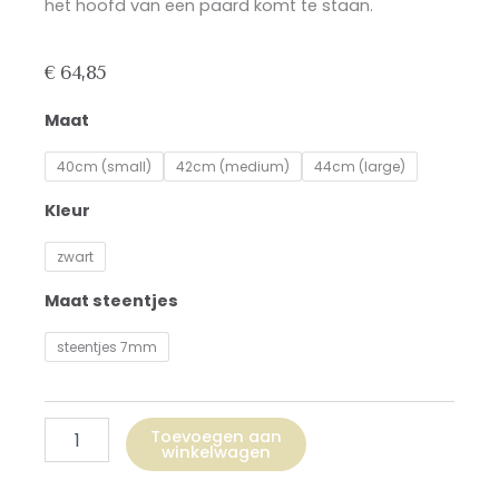
het hoofd van een paard komt te staan.
€
64,85
Frontriem
Maat
met
blauwe
40cm (small)
42cm (medium)
44cm (large)
en
witte
Kleur
steentjes
aantal
zwart
Maat steentjes
steentjes 7mm
Toevoegen aan
winkelwagen