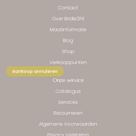
o
g
k
o
r
Contact
k
a
-
m
Over Bridle2Fit
f
Maatinformatie
Blog
Shop
Verkooppunten
Aankoop annuleren
Onze service
Catalogus
Services
Retourneren
Algemene Voorwaarden
Privacy Verklaring