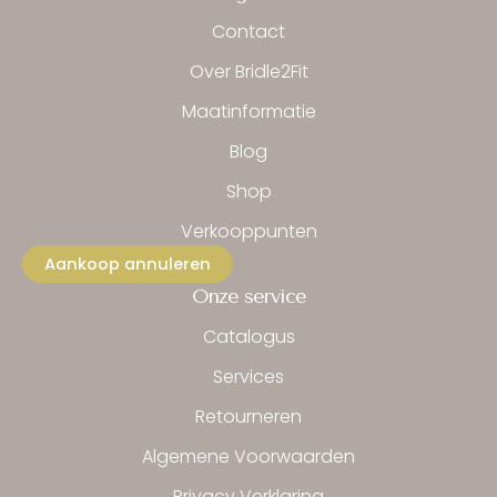
o
g
k
o
r
Contact
k
a
-
m
Over Bridle2Fit
f
Maatinformatie
Blog
Shop
Verkooppunten
Aankoop annuleren
Onze service
Catalogus
Services
Retourneren
Algemene Voorwaarden
Privacy Verklaring