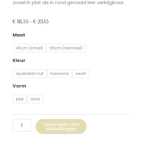
zowel in plat als in rond genaaid leer verkrijgbaar.
Prijsklasse:
€
18,55
-
€
23,15
€ 18,55
Keelriem
Maat
tot
aantal
€ 23,15
45cm (small)
55cm (normaal)
Kleur
australian nut
havanna
zwart
Vorm
plat
rond
Toevoegen aan
winkelwagen