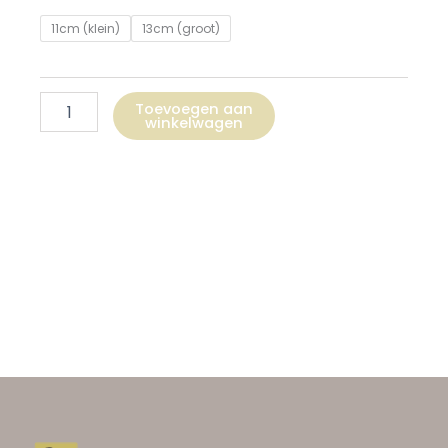
11cm (klein)
13cm (groot)
Toevoegen aan
winkelwagen