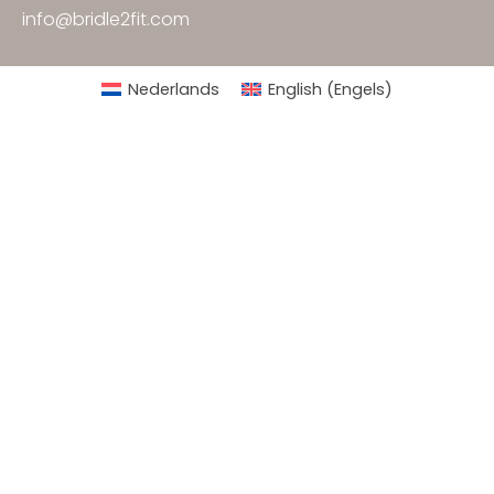
info@bridle2fit.com
Nederlands
English
(
Engels
)